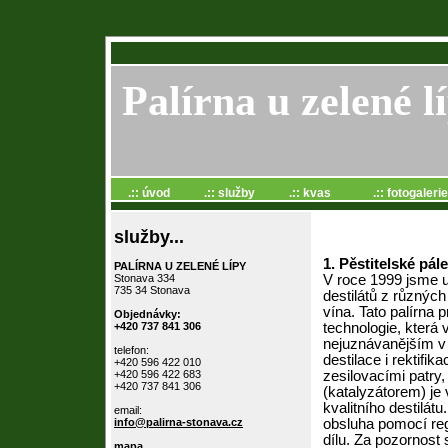
Palírna u zelené l
.:: úvod
.:: služby
.:: kvas
.:: fotogalerie
služby...
1. Pěstitelské pále
PALÍRNA U ZELENÉ LÍPY
Stonava 334
V roce 1999 jsme u
735 34 Stonava
destilátů z různý
vína. Tato palírna 
Objednávky:
+420 737 841 306
technologie, která
nejuznávanějším v
telefon:
destilace i rektifik
+420 596 422 010
+420 596 422 683
zesilovacími patry
+420 737 841 306
(katalyzátorem) je
kvalitního destilát
email:
info@palirna-stonava.cz
obsluha pomocí reg
dílu. Za pozornos
mapa