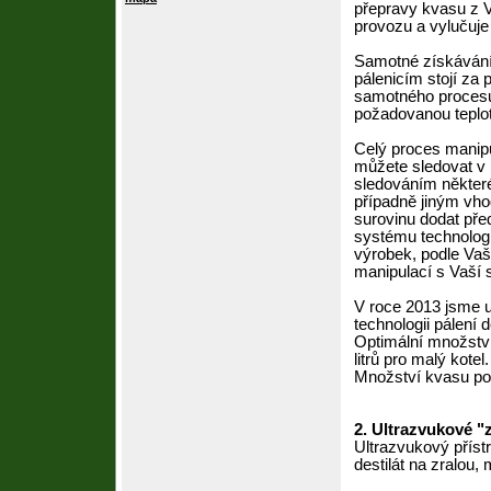
přepravy kvasu z V
provozu a vylučuje
Samotné získávání 
pálenicím stojí za
samotného procesu
požadovanou teplo
Celý proces manip
můžete sledovat v p
sledováním některéh
případně jiným vh
surovinu dodat pře
systému technologi
výrobek, podle Vaš
manipulací s Vaší s
V roce 2013 jsme uv
technologii pálení d
Optimální množství 
litrů pro malý kotel.
Množství kvasu pod
2. Ultrazvukové "
Ultrazvukový příst
destilát na zralou,