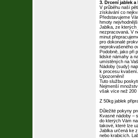
3. Drcení jablek a
V průběhu naší pět
získávání co nejkval
Představujeme Vám 
hmoty nejvhodnější
Jablka, ze kterých 
nezpracovaná. V no
minut přepracujeme
pro dokonalé prokv
neprokvašeného ovo
Podobně, jako při p
lidské námahy a n
umístěných na Vaš
Nádoby (sudy) napln
k procesu kvašení
Upozornění!
Tuto službu poskyt
Nejmenší množství 
však více než 200 
Z 50kg jablek připr
Důležité pokyny pr
Kvasné nádoby – su
do kterých Vám nač
takové, které lze uz
Jablka určená ke z
nebo krabicích. Lab