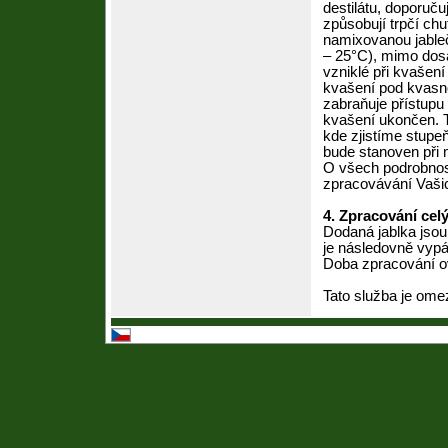
destilátu, doporuču
způsobují trpčí ch
namixovanou jableč
– 25°C), mimo dosa
vzniklé při kvašení
kvašení pod kvasno
zabraňuje přístupu 
kvašení ukončen. T
kde zjistíme stupe
bude stanoven při 
O všech podrobnost
zpracovávání Vašic
4. Zpracování celý
Dodaná jablka jsou
je následovně vypá
Doba zpracování ov
Tato služba je om